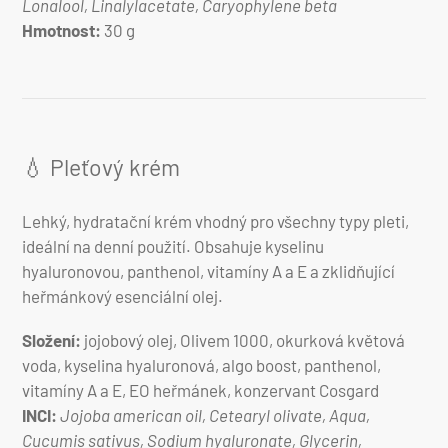
Lonalool, Linalylacetate, Caryophylene beta
Hmotnost:
30 g
💧 Pleťový krém
Lehký, hydratační krém vhodný pro všechny typy pleti,
ideální na denní použití. Obsahuje kyselinu
hyaluronovou, panthenol, vitamíny A a E a zklidňující
heřmánkový esenciální olej.
Složení:
jojobový olej, Olivem 1000, okurková květová
voda, kyselina hyaluronová, algo boost, panthenol,
vitamíny A a E, EO heřmánek, konzervant Cosgard
INCI:
Jojoba american oil, Cetearyl olivate, Aqua,
Cucumis sativus, Sodium hyaluronate, Glycerin,