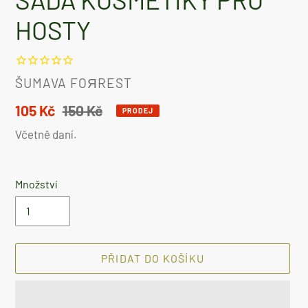
HOSTY
DODAVATEL
ŠUMAVA FOЯREST
Prodejní
105 Kč
Běžná
150 Kč
PRODEJ
cena
cena
Včetně daní.
Množství
PŘIDAT DO KOŠÍKU