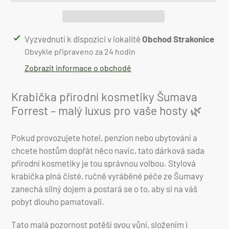
Přidání
Vyzvednutí k dispozici v lokalitě
Obchod Strakonice
produktu
Obvykle připraveno za 24 hodin
do
Zobrazit informace o obchodě
košíku
Krabička přírodní kosmetiky Šumava
Forrest – malý luxus pro vaše hosty 🌿
Pokud provozujete hotel, penzion nebo ubytování a
chcete hostům dopřát něco navíc, tato dárková sada
přírodní kosmetiky je tou správnou volbou. Stylová
krabička plná čisté, ručně vyráběné péče ze Šumavy
zanechá silný dojem a postará se o to, aby si na váš
pobyt dlouho pamatovali.
Tato malá pozornost potěší svou vůní, složením i