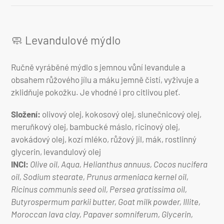
🧼 Levandulové mýdlo
Ručně vyráběné mýdlo s jemnou vůní levandule a
obsahem růžového jílu a máku jemně čistí, vyživuje a
zklidňuje pokožku. Je vhodné i pro citlivou pleť.
Složení:
olivový olej, kokosový olej, slunečnicový olej,
meruňkový olej, bambucké máslo, ricinový olej,
avokádový olej, kozí mléko, růžový jíl, mák, rostlinný
glycerin, levandulový olej
INCI:
Olive oil, Aqua, Helianthus annuus, Cocos nucifera
oil, Sodium stearate, Prunus armeniaca kernel oil,
Ricinus communis seed oil, Persea gratissima oil,
Butyrospermum parkii butter, Goat milk powder, Illite,
Moroccan lava clay, Papaver somniferum, Glycerin,