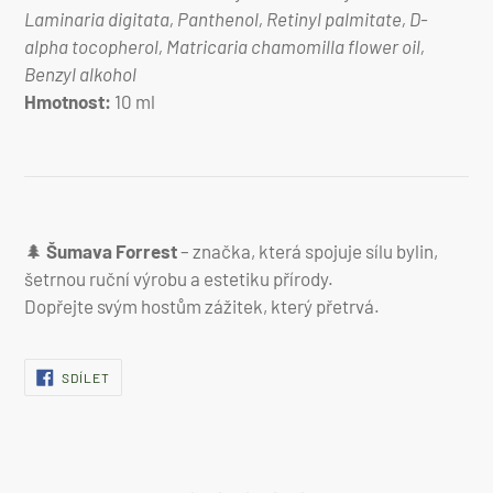
Laminaria digitata, Panthenol, Retinyl palmitate, D-
alpha tocopherol, Matricaria chamomilla flower oil,
Benzyl alkohol
Hmotnost:
10 ml
🌲
Šumava Forrest
– značka, která spojuje sílu bylin,
šetrnou ruční výrobu a estetiku přírody.
Dopřejte svým hostům zážitek, který přetrvá.
SDÍLET
SDÍLET
NA
FACEBOOKU