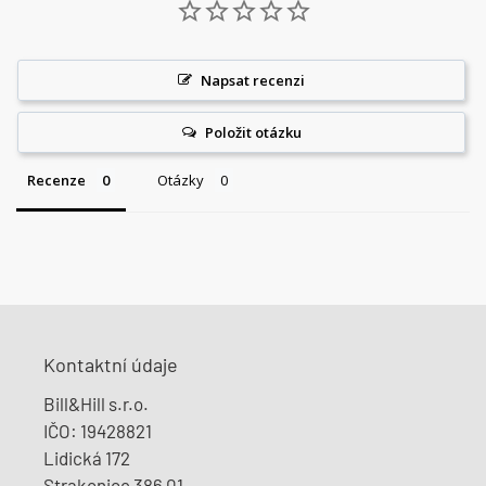
Napsat recenzi
Položit otázku
Recenze
Otázky
Kontaktní údaje
Bill&Hill s.r.o.
​IČO: 19428821
Lidická 172
Strakonice 386 01