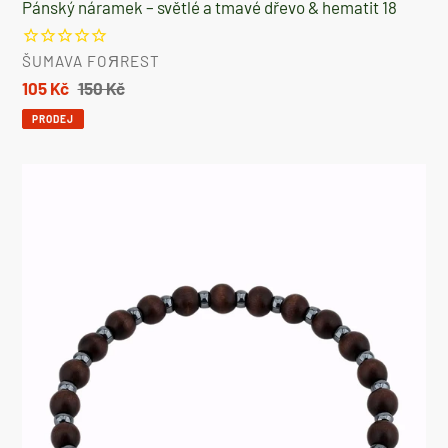
Pánský náramek – světlé a tmavé dřevo & hematit 18
DODAVATEL
ŠUMAVA FOЯREST
Prodejní
105 Kč
Běžná
150 Kč
cena
cena
PRODEJ
Pánský
náramek
15