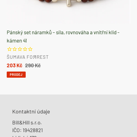
Pánský set náramků – síla, rovnováha a vnitřní klid -
kámen 41
DODAVATEL
ŠUMAVA FOЯREST
Prodejní
203 Kč
Běžná
290 Kč
cena
cena
PRODEJ
Kontaktní údaje
Bill&Hill s.r.o.
​IČO: 19428821