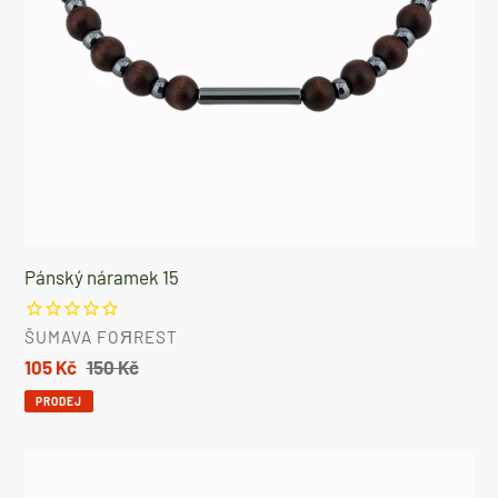
Pánský náramek 15
DODAVATEL
ŠUMAVA FOЯREST
Prodejní
105 Kč
Běžná
150 Kč
cena
cena
PRODEJ
Pánský
náramek-