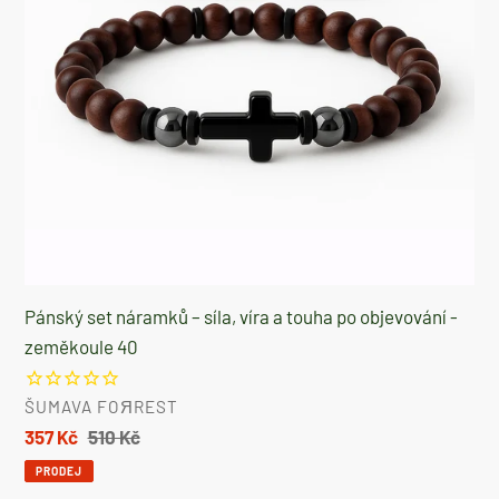
objevování
-
zeměkoule
40
Pánský set náramků – síla, víra a touha po objevování -
zeměkoule 40
DODAVATEL
ŠUMAVA FOЯREST
Prodejní
357 Kč
Běžná
510 Kč
cena
cena
PRODEJ